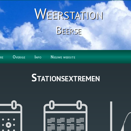
Weerstation
Beerse
ie
Overige
Info
Nieuwe website
Stationsextremen