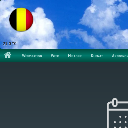
58.0 %
Weerstation
Weer
Historie
Klimaat
Astronom