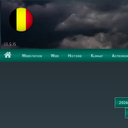
48.6 %
Weerstation
Weer
Historie
Klimaat
Astronom