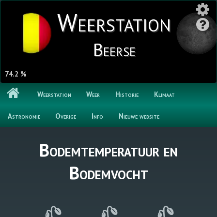
Weerstation
Beerse
74.2 %
Weerstation
Weer
Historie
Klimaat
Astronomie
Overige
Info
Nieuwe website
Bodemtemperatuur en
Bodemvocht